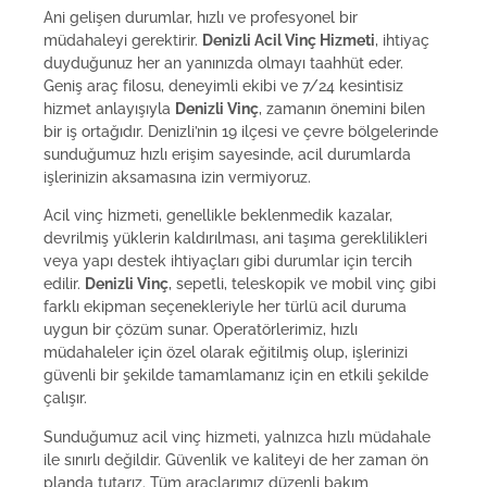
Ani gelişen durumlar, hızlı ve profesyonel bir
müdahaleyi gerektirir.
Denizli Acil Vinç Hizmeti
, ihtiyaç
duyduğunuz her an yanınızda olmayı taahhüt eder.
Geniş araç filosu, deneyimli ekibi ve 7/24 kesintisiz
hizmet anlayışıyla
Denizli Vinç
, zamanın önemini bilen
bir iş ortağıdır. Denizli’nin 19 ilçesi ve çevre bölgelerinde
sunduğumuz hızlı erişim sayesinde, acil durumlarda
işlerinizin aksamasına izin vermiyoruz.
Acil vinç hizmeti, genellikle beklenmedik kazalar,
devrilmiş yüklerin kaldırılması, ani taşıma gereklilikleri
veya yapı destek ihtiyaçları gibi durumlar için tercih
edilir.
Denizli Vinç
, sepetli, teleskopik ve mobil vinç gibi
farklı ekipman seçenekleriyle her türlü acil duruma
uygun bir çözüm sunar. Operatörlerimiz, hızlı
müdahaleler için özel olarak eğitilmiş olup, işlerinizi
güvenli bir şekilde tamamlamanız için en etkili şekilde
çalışır.
Sunduğumuz acil vinç hizmeti, yalnızca hızlı müdahale
ile sınırlı değildir. Güvenlik ve kaliteyi de her zaman ön
planda tutarız. Tüm araçlarımız düzenli bakım