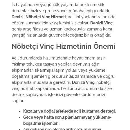
İş hayatında veya günlük yaşamda beklenmedik
durumlar, hızlı ve profesyonel müdahaleyi gerektirir.
Denizli Nöbetçi Vinç Hizmeti
, acil ihtiyaçlarınıza anında
çözüm sunmak için 7/24 kesintisiz çalışır.
Denizli Vinç
,
geniş araç filosu ve uzman kadrosuyla, zamana karşı
yarıştığınız anlarda güvenebileceğiniz bir iş ortağıdır.
Nöbetçi Vinç Hizmetinin Önemi
Acil durumlarda hızlı müdahale hayati önem taşır.
Yıkılma tehlikesi taşıyan yapılar, devrilmiş ağır
ekipmanlar, tıkanmış ulaşım yolları veya yükleme
boşaltma işlemleri gibi durumlar, zamanında ve doğru
ekipmanla müdahale gerektirir.
Denizli Vinç
, nöbetçi
vinç hizmeti kapsamında, her türlü acil durumda size
destek sağlayarak işlerinizi güvenle sürdürmenizi
sağlar.
Kazalar ve doğal afetlerde acil kurtarma desteği.
Gece veya hafta sonu planlanmayan yükleme-
boşaltma işlemleri.
Ani gelişen projelerde hızlı çözüm sunma.