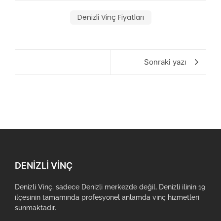
Denizli Vinç Fiyatları
Sonraki yazı
DENIZLI VINÇ
Denizli Vinç, sadece Denizli merkezde değil, Denizli ilinin 19
ilçesinin tamamında profesyonel anlamda vinç hizmetleri
sunmaktadır.