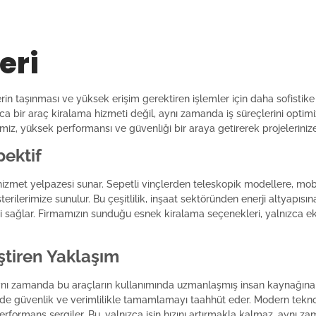
eri
erin taşınması ve yüksek erişim gerektiren işlemler için daha sofistik
zca bir araç kiralama hizmeti değil, aynı zamanda iş süreçlerini optimi
imiz, yüksek performansı ve güvenliği bir araya getirerek projelerini
pektif
r hizmet yelpazesi sunar. Sepetli vinçlerden teleskopik modellere, mo
erilerimize sunulur. Bu çeşitlilik, inşaat sektöründen enerji altyapısı
sini sağlar. Firmamızın sunduğu esnek kiralama seçenekleri, yalnızca
ştiren Yaklaşım
, aynı zamanda bu araçların kullanımında uzmanlaşmış insan kaynağına
de güvenlik ve verimlilikle tamamlamayı taahhüt eder. Modern teknolo
ormans sergiler. Bu, yalnızca işin hızını artırmakla kalmaz, aynı zam