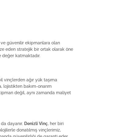
e ve güvenilir ekipmanlara olan
ze eden stratejik bir ortak olarak öne
ze değer katmaktadır.
bil vinçlerden ağır yük taşıma
na, lojistikten bakım-onarım
 ekipman değil, aynı zamanda maliyet
 da dayanır.
Denizli Vinç
, her biri
jilerle donatılmış vinçlerimiz,
anda güvenilirliği de garanti eder.