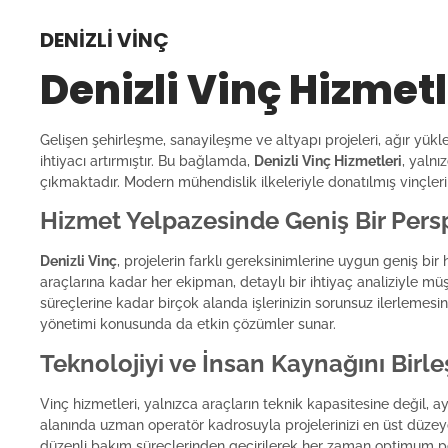
DENIZLI VINÇ
Denizli Vinç Hizmetl
Gelişen şehirleşme, sanayileşme ve altyapı projeleri, ağır yükl
ihtiyacı artırmıştır. Bu bağlamda,
Denizli Vinç Hizmetleri
, yalnı
çıkmaktadır. Modern mühendislik ilkeleriyle donatılmış vinçler
Hizmet Yelpazesinde Geniş Bir Pers
Denizli Vinç
, projelerin farklı gereksinimlerine uygun geniş bi
araçlarına kadar her ekipman, detaylı bir ihtiyaç analiziyle müşt
süreçlerine kadar birçok alanda işlerinizin sorunsuz ilerleme
yönetimi konusunda da etkin çözümler sunar.
Teknolojiyi ve İnsan Kaynağını Birle
Vinç hizmetleri, yalnızca araçların teknik kapasitesine değil
alanında uzman operatör kadrosuyla projelerinizi en üst düzey
düzenli bakım süreçlerinden geçirilerek her zaman optimum perf