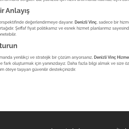
r Anlayış
ı perspektifinde değerlendirmeye dayanır.
Denizli Vinç
, sadece bir hizm
ağıdır. Şeffaf fiyat politikamız ve esnek hizmet planlarımız sayesind
etebilir.
şturun
amanda yenilikçi ve stratejik bir çözüm arıyorsanız,
Denizli Vinç Hizme
izde fark oluşturmak için yanınızdayız. Daha fazla bilgi almak ve size 
adım öteye taşıyan güvenilir destekçinizdir.