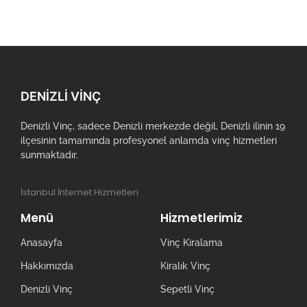
DENIZLI VINÇ
Denizli Vinç, sadece Denizli merkezde değil, Denizli ilinin 19
ilçesinin tamamında profesyonel anlamda vinç hizmetleri
sunmaktadır.
İstanbul İnternet Hizmetleri
Menü
Hizmetlerimiz
Anasayfa
Vinç Kiralama
Hakkımızda
Kiralık Vinç
Denizli Vinç
Sepetli Vinç