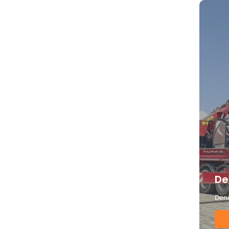
De
Deni