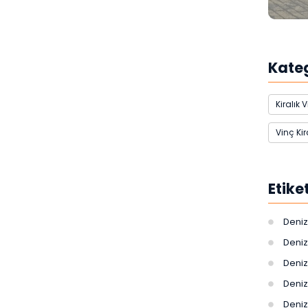
Kate
Kiralık 
Vinç Ki
Etike
Denizl
Denizl
Denizl
Denizl
Denizl